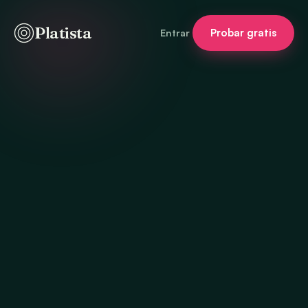
Platista
Probar gratis
Entrar